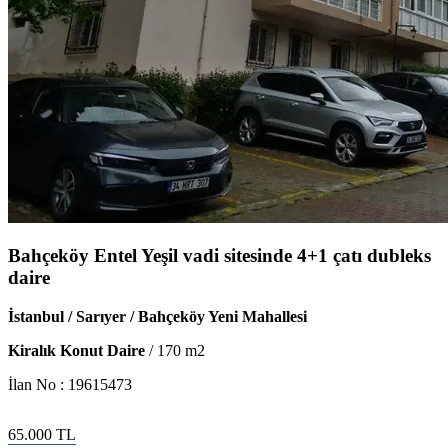
Bahçeköy Entel Yeşil vadi sitesinde 4+1 çatı dubleks
daire
İstanbul / Sarıyer / Bahçeköy Yeni Mahallesi
Kiralık Konut Daire
/
170
m2
İlan No :
19615473
65.000
TL