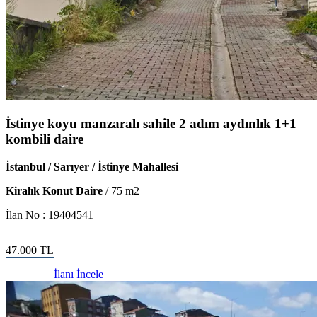
İstinye koyu manzaralı sahile 2 adım aydınlık 1+1
kombili daire
İstanbul / Sarıyer / İstinye Mahallesi
Kiralık Konut Daire
/
75
m2
İlan No :
19404541
47.000
TL
İlanı İncele