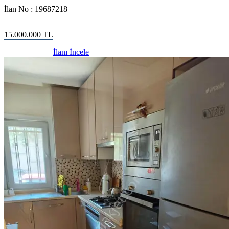
İlan No :
19687218
15.000.000
TL
İlanı İncele