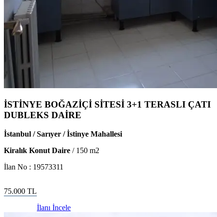
İSTİNYE BOĞAZİÇİ SİTESİ 3+1 TERASLI ÇATI
DUBLEKS DAİRE
İstanbul / Sarıyer / İstinye Mahallesi
Kiralık Konut Daire
/
150
m2
İlan No :
19573311
75.000
TL
İlanı İncele