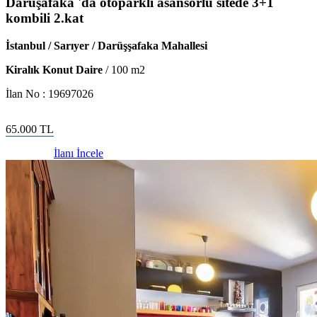
Daruşafaka 'da otoparklı asansörlü sitede 3+1
kombili 2.kat
İstanbul / Sarıyer / Darüşşafaka Mahallesi
Kiralık Konut Daire
/
100
m2
İlan No :
19697026
65.000
TL
İlanı İncele